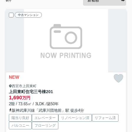
6
件
中古マンション
NEW
西宮市上田東町
上田東町住宅三号棟
201
1,690
万円
2階 / 73.65㎡ / 3LDK /築50年
阪神武庫川線「武庫川団地前」駅 徒歩4分
陽当り良好
エレベーター
リノベーション済
リフォーム済
バルコニー
フローリング