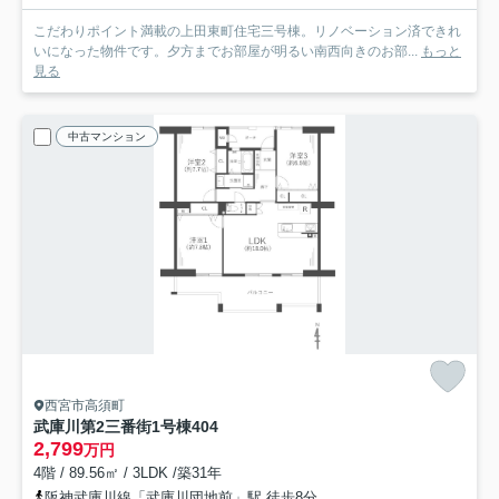
こだわりポイント満載の上田東町住宅三号棟。リノベーション済できれ
いになった物件です。夕方までお部屋が明るい南西向きのお部...
もっと
見る
中古マンション
西宮市高須町
武庫川第2三番街1号棟
404
2,799
万円
4階 / 89.56㎡ / 3LDK /築31年
阪神武庫川線「武庫川団地前」駅 徒歩8分