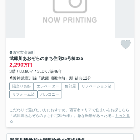
西宮市高須町
武庫川あおぞらのまち住宅25号棟
325
2,290
万円
3階 / 83.90㎡ / 3LDK /築46年
阪神武庫川線「武庫川団地前」駅 徒歩12分
陽当り良好
エレベーター
角部屋
リノベーション済
リフォーム済
バルコニー
こだわりで選びたい方におすすめ。西宮市エリアで住まいをお探しなら
「武庫川あおぞらのまち住宅25号棟」。急な転勤があった場...
もっと見
る