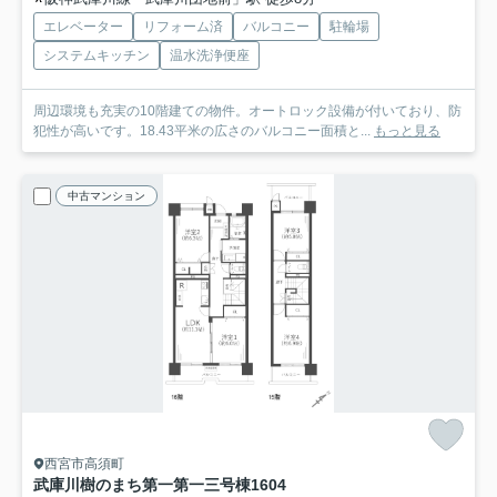
エレベーター
リフォーム済
バルコニー
駐輪場
システムキッチン
温水洗浄便座
周辺環境も充実の10階建ての物件。オートロック設備が付いており、防
犯性が高いです。18.43平米の広さのバルコニー面積と...
もっと見る
中古マンション
西宮市高須町
武庫川樹のまち第一第一三号棟
1604