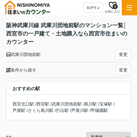
0
ログイン
お気に入り
阪神武庫川線 武庫川団地前駅のマンション一覧│
西宮市の一戸建て・土地購入なら西宮市住まいの
カウンター
武庫川団地前駅
変更
条件から探す
変更
おすすめの駅
西宮北口駅
/
西宮駅
/
武庫川団地前駅
/
夙川駅
/
宝塚駅
/
芦屋駅
/
さくら夙川駅
/
打出駅
/
芦屋川駅
/
甲陽園駅