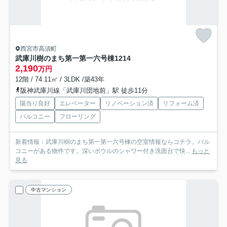
西宮市高須町
武庫川樹のまち第一第一六号棟
1214
2,190
万円
12階 / 74.11㎡ / 3LDK /築43年
阪神武庫川線「武庫川団地前」駅 徒歩11分
陽当り良好
エレベーター
リノベーション済
リフォーム済
バルコニー
フローリング
新着情報：武庫川樹のまち第一第一六号棟の空室情報ならコチラ。バル
コニーがある物件です。深いボウルのシャワー付き洗面台で快...
もっと
見る
中古マンション