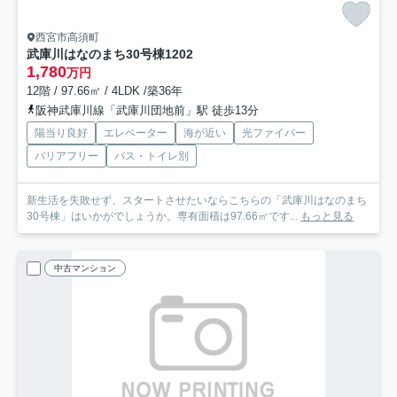
西宮市高須町
武庫川はなのまち30号棟
1202
1,780
万円
12階 / 97.66㎡ / 4LDK /築36年
阪神武庫川線「武庫川団地前」駅 徒歩13分
陽当り良好
エレベーター
海が近い
光ファイバー
バリアフリー
バス・トイレ別
新生活を失敗せず、スタートさせたいならこちらの「武庫川はなのまち
30号棟」はいかがでしょうか。専有面積は97.66㎡です...
もっと見る
中古マンション