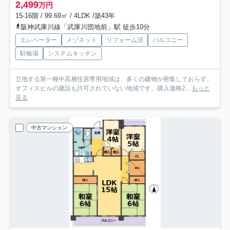
2,499
万円
15-16階 / 99.69㎡ / 4LDK /築43年
阪神武庫川線「武庫川団地前」駅 徒歩10分
エレベーター
メゾネット
リフォーム済
バルコニー
駐輪場
システムキッチン
立地する第一種中高層住居専用地域は、多くの建物が密集しておらず、
オフィスビルの建設も許可されていない地域です。購入価格2...
もっと
見る
中古マンション