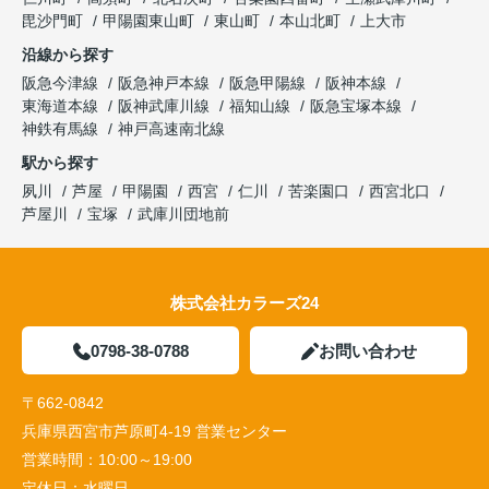
毘沙門町
甲陽園東山町
東山町
本山北町
上大市
沿線から探す
阪急今津線
阪急神戸本線
阪急甲陽線
阪神本線
東海道本線
阪神武庫川線
福知山線
阪急宝塚本線
神鉄有馬線
神戸高速南北線
駅から探す
夙川
芦屋
甲陽園
西宮
仁川
苦楽園口
西宮北口
芦屋川
宝塚
武庫川団地前
株式会社カラーズ24
0798-38-0788
お問い合わせ
〒662-0842
兵庫県西宮市芦原町4-19 営業センター
営業時間：
10:00～19:00
定休日：
水曜日