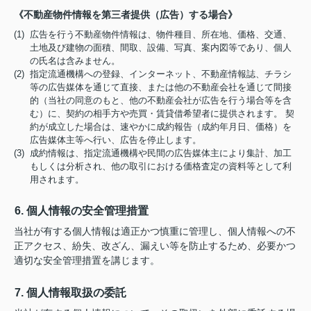
《不動産物件情報を第三者提供（広告）する場合》
(1) 広告を行う不動産物件情報は、物件種目、所在地、価格、交通、
土地及び建物の面積、間取、設備、写真、案内図等であり、個人
の氏名は含みません。
(2) 指定流通機構への登録、インターネット、不動産情報誌、チラシ
等の広告媒体を通じて直接、または他の不動産会社を通じて間接
的（当社の同意のもと、他の不動産会社が広告を行う場合等を含
む）に、契約の相手方や売買・賃貸借希望者に提供されます。 契
約が成立した場合は、速やかに成約報告（成約年月日、価格）を
広告媒体主等へ行い、広告を停止します。
(3) 成約情報は、指定流通機構や民間の広告媒体主により集計、加工
もしくは分析され、他の取引における価格査定の資料等として利
用されます。
6. 個人情報の安全管理措置
当社が有する個人情報は適正かつ慎重に管理し、個人情報への不
正アクセス、紛失、改ざん、漏えい等を防止するため、必要かつ
適切な安全管理措置を講じます。
7. 個人情報取扱の委託