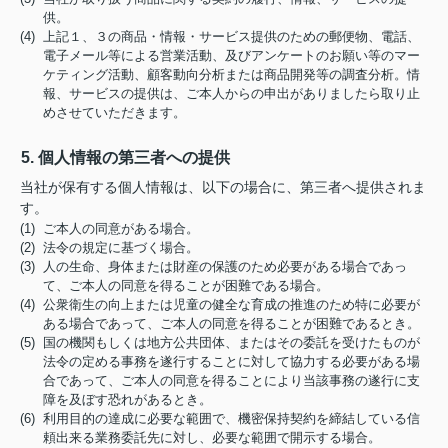
供。
(4) 上記１、３の商品・情報・サービス提供のための郵便物、電話、
電子メール等による営業活動、及びアンケートのお願い等のマー
ケティング活動、顧客動向分析または商品開発等の調査分析。情
報、サービスの提供は、ご本人からの申出がありましたら取り止
めさせていただきます。
5. 個人情報の第三者への提供
当社が保有する個人情報は、以下の場合に、第三者へ提供されま
す。
(1) ご本人の同意がある場合。
(2) 法令の規定に基づく場合。
(3) 人の生命、身体または財産の保護のため必要がある場合であっ
て、ご本人の同意を得ることが困難である場合。
(4) 公衆衛生の向上または児童の健全な育成の推進のため特に必要が
ある場合であって、ご本人の同意を得ることが困難であるとき。
(5) 国の機関もしくは地方公共団体、またはその委託を受けたものが
法令の定める事務を遂行することに対して協力する必要がある場
合であって、ご本人の同意を得ることにより当該事務の遂行に支
障を及ぼす恐れがあるとき。
(6) 利用目的の達成に必要な範囲で、機密保持契約を締結している信
頼出来る業務委託先に対し、必要な範囲で開示する場合。