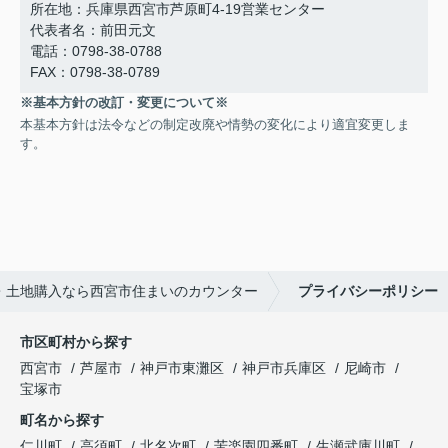
所在地：兵庫県西宮市芦原町4-19営業センター
代表者名：前田元文
電話：0798-38-0788
FAX：0798-38-0789
※基本方針の改訂・変更について※
本基本方針は法令などの制定改廃や情勢の変化により適宜変更しま
す。
・土地購入なら西宮市住まいのカウンター
プライバシーポリシー
市区町村から探す
西宮市
芦屋市
神戸市東灘区
神戸市兵庫区
尼崎市
宝塚市
町名から探す
仁川町
高須町
北名次町
苦楽園四番町
生瀬武庫川町