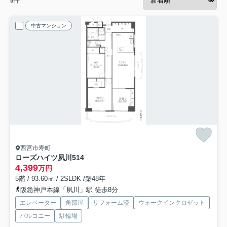
5
件
中古マンション
西宮市寿町
ローズハイツ夙川
514
4,399
万円
5階 / 93.60㎡ / 2SLDK /築48年
阪急神戸本線「夙川」駅 徒歩8分
エレベーター
角部屋
リフォーム済
ウォークインクロゼット
バルコニー
駐輪場