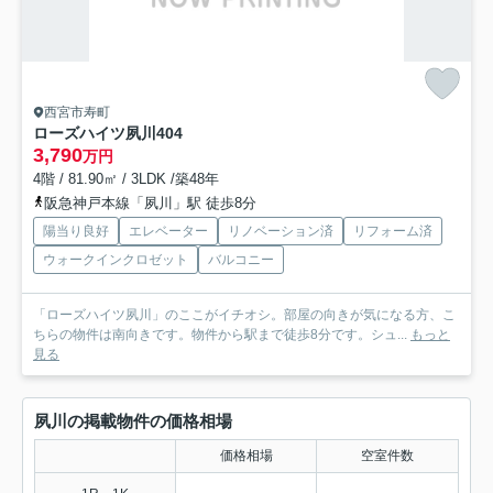
西宮市寿町
ローズハイツ夙川
404
3,790
万円
4階 / 81.90㎡ / 3LDK /築48年
阪急神戸本線「夙川」駅 徒歩8分
陽当り良好
エレベーター
リノベーション済
リフォーム済
ウォークインクロゼット
バルコニー
「ローズハイツ夙川」のここがイチオシ。部屋の向きが気になる方、こ
ちらの物件は南向きです。物件から駅まで徒歩8分です。シュ...
もっと
見る
夙川の掲載物件の価格相場
価格相場
空室件数