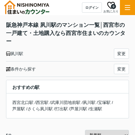
0
ログイン
お気に入り
阪急神戸本線 夙川駅のマンション一覧│西宮市の
一戸建て・土地購入なら西宮市住まいのカウンタ
ー
夙川駅
変更
条件から探す
変更
おすすめの駅
西宮北口駅
/
西宮駅
/
武庫川団地前駅
/
夙川駅
/
宝塚駅
/
芦屋駅
/
さくら夙川駅
/
打出駅
/
芦屋川駅
/
生瀬駅