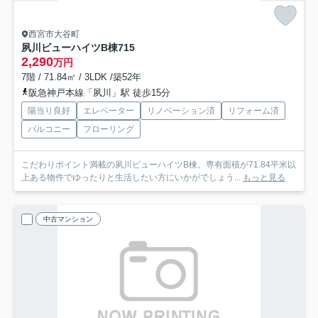
西宮市大谷町
夙川ビューハイツB棟
715
2,290
万円
7階 / 71.84㎡ / 3LDK /築52年
阪急神戸本線「夙川」駅 徒歩15分
陽当り良好
エレベーター
リノベーション済
リフォーム済
バルコニー
フローリング
こだわりポイント満載の夙川ビューハイツB棟。専有面積が71.84平米以
上ある物件でゆったりと生活したい方にいかがでしょう...
もっと見る
中古マンション