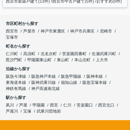
西宮市新築戸建て(13件)
西宮市中古戸建て(5件)
おすすめ(0件)
市区町村から探す
西宮市
芦屋市
神戸市東灘区
神戸市兵庫区
尼崎市
宝塚市
町名から探す
仁川町
高須町
北名次町
苦楽園四番町
生瀬武庫川町
毘沙門町
甲陽園東山町
東山町
本山北町
上大市
沿線から探す
阪急今津線
阪急神戸本線
阪急甲陽線
阪神本線
東海道本線
阪神武庫川線
福知山線
阪急宝塚本線
神鉄有馬線
神戸高速南北線
駅から探す
夙川
芦屋
甲陽園
西宮
仁川
苦楽園口
西宮北口
芦屋川
宝塚
武庫川団地前