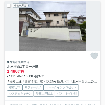
中古一戸建
西宮市北六甲台
北六甲台1丁目一戸建
1,480
万円
- / 121.28㎡ / 5LDK /築37年
福知山線「西宮名塩」駅 バス24分 阪急バス「北六甲台天上公園前」 停歩3分
都市ガス
リフォーム済
ウォークインクロゼット
システムキッチン
浴室１坪以上
バス・トイレ別