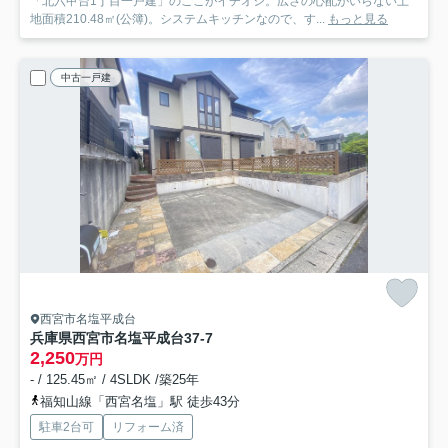
「北六甲台1丁目一戸建」のここがイチオシ。広さの心配がいらない土
地面積210.48㎡(公簿)。システムキッチンなので、す...
もっと見る
中古一戸建
西宮市名塩平成台
兵庫県西宮市名塩平成台37-7
2,250
万円
- / 125.45㎡ / 4SLDK /築25年
福知山線「西宮名塩」駅 徒歩43分
駐車2台可
リフォーム済