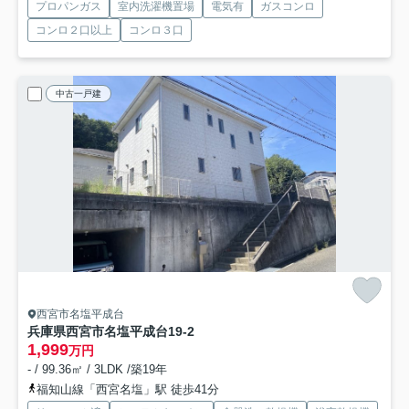
プロパンガス
室内洗濯機置場
電気有
ガスコンロ
コンロ２口以上
コンロ３口
中古一戸建
西宮市名塩平成台
兵庫県西宮市名塩平成台19-2
1,999
万円
- / 99.36㎡ / 3LDK /築19年
福知山線「西宮名塩」駅 徒歩41分