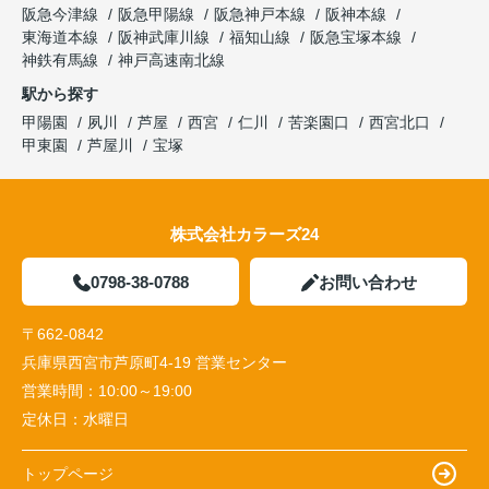
阪急今津線
阪急甲陽線
阪急神戸本線
阪神本線
東海道本線
阪神武庫川線
福知山線
阪急宝塚本線
神鉄有馬線
神戸高速南北線
駅から探す
甲陽園
夙川
芦屋
西宮
仁川
苦楽園口
西宮北口
甲東園
芦屋川
宝塚
株式会社カラーズ24
0798-38-0788
お問い合わせ
〒662-0842
兵庫県西宮市芦原町4-19 営業センター
営業時間：
10:00～19:00
定休日：
水曜日
トップページ