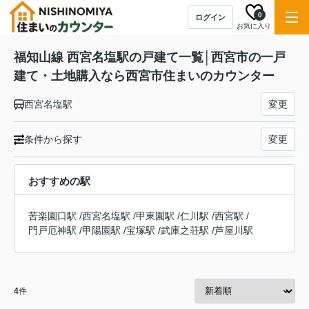
0
ログイン
お気に入り
福知山線 西宮名塩駅の戸建て一覧│西宮市の一戸
建て・土地購入なら西宮市住まいのカウンター
西宮名塩駅
変更
条件から探す
変更
おすすめの駅
苦楽園口駅
/
西宮名塩駅
/
甲東園駅
/
仁川駅
/
西宮駅
/
門戸厄神駅
/
甲陽園駅
/
宝塚駅
/
武庫之荘駅
/
芦屋川駅
4
件