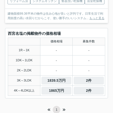
リフォーム済
システムキッチン
食器洗い乾燥機
浴室乾燥機
建物面積99.36平米の物件は住み心地が良いと評判です。日常生活で利
用頻度の高い水回りだからこそ、使い勝手のいいシステム...
もっと見る
西宮名塩の掲載物件の価格相場
価格相場
募集件数
-
-
1R～1K
-
-
1DK～1LDK
-
-
2K～2LDK
1839.5万円
2件
3K～3LDK
1865万円
2件
4K～4LDK以上
1