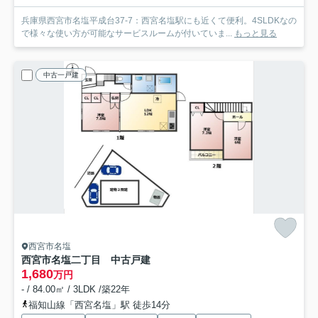
兵庫県西宮市名塩平成台37-7：西宮名塩駅にも近くて便利。4SLDKなの
で様々な使い方が可能なサービスルームが付いていま...
もっと見る
中古一戸建
西宮市名塩
西宮市名塩二丁目 中古戸建
1,680
万円
- / 84.00㎡ / 3LDK /築22年
福知山線「西宮名塩」駅 徒歩14分