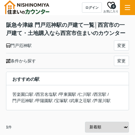
0
ログイン
お気に入り
阪急今津線 門戸厄神駅の戸建て一覧│西宮市の一
戸建て・土地購入なら西宮市住まいのカウンター
門戸厄神駅
変更
条件から探す
変更
おすすめの駅
苦楽園口駅
/
西宮名塩駅
/
甲東園駅
/
仁川駅
/
西宮駅
/
門戸厄神駅
/
甲陽園駅
/
宝塚駅
/
武庫之荘駅
/
芦屋川駅
1
件