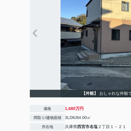
【外観】
おしゃれな外観
1,680万円
価格
3LDK/84.00㎡
間取り/建物面積
兵庫県
西宮市
名塩
２丁目１－２１
所在地