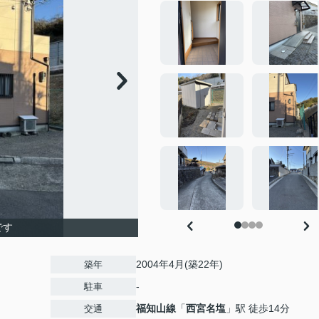
です
2004年4月(築22年)
築年
-
駐車
福知山線
「
西宮名塩
」駅 徒歩14分
交通