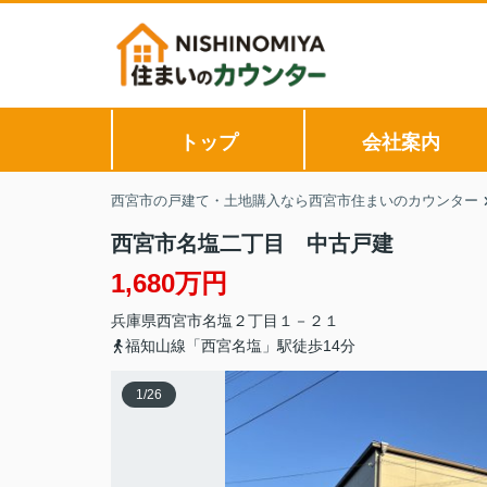
トップ
会社案内
西宮市の戸建て・土地購入なら西宮市住まいのカウンター
西宮市名塩二丁目 中古戸建
1,680万円
兵庫県
西宮市
名塩
２丁目１－２１
福知山線「西宮名塩」駅徒歩14分
1
/
26