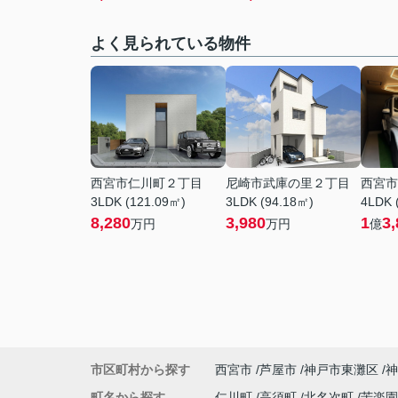
よく見られている物件
西宮市仁川町２丁目
尼崎市武庫の里２丁目
西宮市
3LDK (121.09㎡)
3LDK (94.18㎡)
4LDK 
8,280
3,980
1
3,
万円
万円
億
市区町村から探す
西宮市
芦屋市
神戸市東灘区
神
町名から探す
仁川町
高須町
北名次町
苦楽