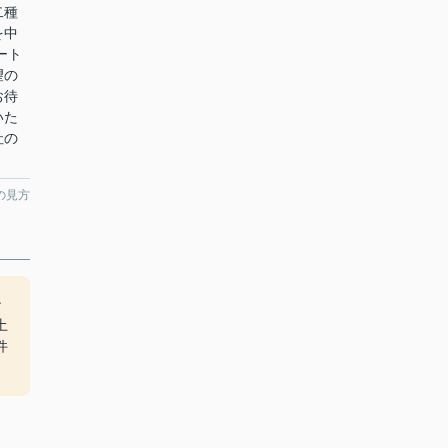
二種
を中
ート
望の
お待
いた
社の
の見方
ン
土
件