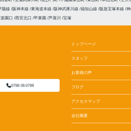
甲陽線
阪神本線
東海道本線
阪神武庫川線
福知山線
阪急宝塚本線
神
苦楽園口
西宮北口
甲東園
芦屋川
宝塚
トップページ
スタッフ
お客様の声
0798-38-0788
ブログ
アクセスマップ
会社概要