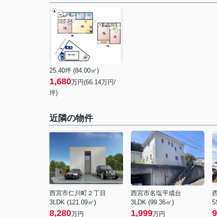
25.40坪 (84.00㎡)
1,680
万円(66.14万円/
坪)
近隣の物件
西宮市仁川町２丁目
西宮市名塩平成台
3LDK (121.09㎡)
3LDK (99.36㎡)
5
8,280
1,999
9
万円
万円