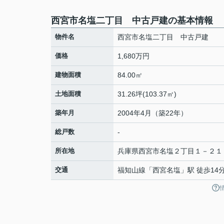
西宮市名塩二丁目 中古戸建の基本情報
物件名
西宮市名塩二丁目 中古戸建
価格
1,680万円
建物面積
84.00㎡
土地面積
31.26坪(103.37㎡)
築年月
2004年4月（築22年）
総戸数
-
所在地
兵庫県
西宮市
名塩
２丁目１－２１
交通
福知山線
「
西宮名塩
」駅 徒歩14