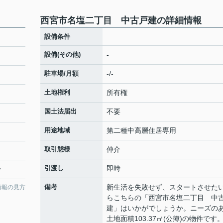
西宮市名塩二丁目 中古戸建の詳細情報
設備条件
設備(その他)
-
駐車場/月額
-/-
土地権利
所有権
国土法届出
不要
用途地域
第二種中高層住居専用
取引態様
仲介
引渡し
即時
分
備考
新生活を失敗せず、スタートさせた
情報の見方
らこちらの「西宮市名塩二丁目 中
建」はいかがでしょうか。ニーズの
土地面積103.37㎡(公簿)の物件です