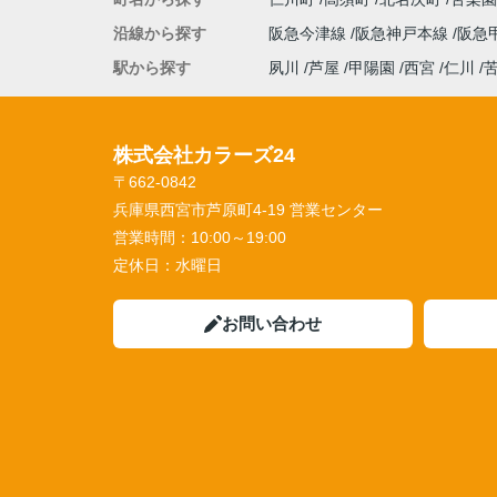
沿線から探す
阪急今津線
阪急神戸本線
阪急
駅から探す
夙川
芦屋
甲陽園
西宮
仁川
株式会社カラーズ24
〒662-0842
兵庫県西宮市芦原町4-19 営業センター
営業時間：
10:00～19:00
定休日：
水曜日
お問い合わせ