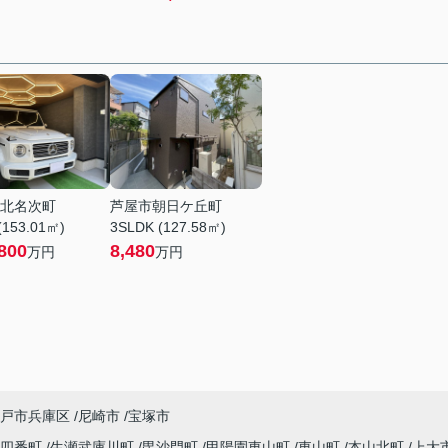
北名次町
芦屋市朝日ケ丘町
(153.01㎡)
3SLDK (127.58㎡)
800
8,480
万円
万円
戸市兵庫区
尼崎市
宝塚市
園四番町
生瀬武庫川町
毘沙門町
甲陽園東山町
東山町
本山北町
上大