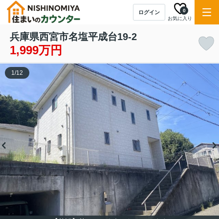
0
ログイン
お気に入り
兵庫県西宮市名塩平成台19-2
1,999万円
1
/
12