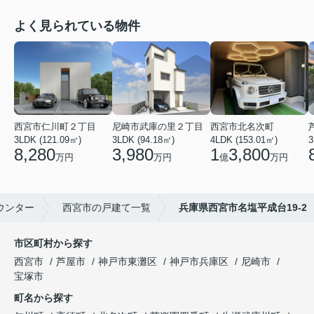
よく見られている物件
西宮市仁川町２丁目
尼崎市武庫の里２丁目
西宮市北名次町
3LDK (121.09㎡)
3LDK (94.18㎡)
4LDK (153.01㎡)
3
8,280
3,980
1
3,800
万円
万円
億
万円
ウンター
西宮市の戸建て一覧
兵庫県西宮市名塩平成台19-2
市区町村から探す
西宮市
芦屋市
神戸市東灘区
神戸市兵庫区
尼崎市
宝塚市
町名から探す