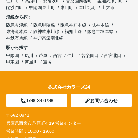
仁川町
高須町
北名次町
苦楽園四番町
生瀬武庫川町
毘沙門町
甲陽園東山町
東山町
本山北町
上大市
沿線から探す
阪急今津線
阪急甲陽線
阪急神戸本線
阪神本線
東海道本線
阪神武庫川線
福知山線
阪急宝塚本線
神鉄有馬線
神戸高速南北線
駅から探す
甲陽園
夙川
芦屋
西宮
仁川
苦楽園口
西宮北口
甲東園
芦屋川
宝塚
株式会社カラーズ24
0798-38-0788
お問い合わせ
〒662-0842
兵庫県西宮市芦原町4-19 営業センター
営業時間：
10:00～19:00