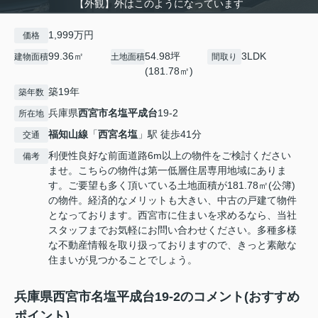
【外観】外はこのようになっています
1,999万円
価格
99.36㎡
54.98坪
3LDK
建物面積
土地面積
間取り
(181.78㎡)
築19年
築年数
兵庫県
西宮市
名塩平成台
19-2
所在地
福知山線
「
西宮名塩
」駅 徒歩41分
交通
利便性良好な前面道路6m以上の物件をご検討ください
備考
ませ。こちらの物件は第一低層住居専用地域にありま
す。ご要望も多く頂いている土地面積が181.78㎡(公簿)
の物件。経済的なメリットも大きい、中古の戸建て物件
となっております。西宮市に住まいを求めるなら、当社
スタッフまでお気軽にお問い合わせください。多種多様
な不動産情報を取り扱っておりますので、きっと素敵な
住まいが見つかることでしょう。
兵庫県西宮市名塩平成台19-2のコメント(おすすめ
ポイント)