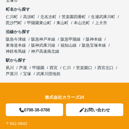
宝塚市
町名から探す
仁川町
高須町
北名次町
苦楽園四番町
生瀬武庫川町
毘沙門町
甲陽園東山町
東山町
本山北町
上大市
沿線から探す
阪急今津線
阪急神戸本線
阪急甲陽線
阪神本線
東海道本線
阪神武庫川線
福知山線
阪急宝塚本線
神鉄有馬線
神戸高速南北線
駅から探す
夙川
芦屋
甲陽園
西宮
仁川
苦楽園口
西宮北口
芦屋川
宝塚
武庫川団地前
株式会社カラーズ24
0798-38-0788
お問い合わせ
〒662-0842