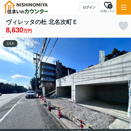
0
ログイン
お気に入り
ヴィレッタの杜 北名次町Ｅ
8,630
万円
1
/
14