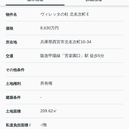
ヴィレッタの杜 北名次町Ｅ
物件名
8,630万円
価格
兵庫県
西宮市
北名次町
10-34
所在地
阪急甲陽線
「
苦楽園口
」駅 徒歩5分
交通
その他条件
所有権
土地権利
-
建築条件
209.62㎡
土地面積
-/無
私道負担面積 /