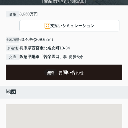
【前面道路含む現地写真】
8,630万円
価格
支払いシミュレーション
63.40坪(209.62㎡)
土地面積
兵庫県
西宮市
北名次町
10-34
所在地
阪急甲陽線
「
苦楽園口
」駅 徒歩5分
交通
お問い合わせ
無料
地図