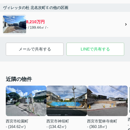
ヴィレッタの杜 北名次町Ｅの他の区画
8,210万円
- / 199.44㎡ / -
メールで共有する
LINEで共有する
近隣の物件
西宮市鷲林寺南町
西宮市松園町
西宮市神垣町
-
- (360.18㎡)
- (164.62㎡)
- (134.42㎡)