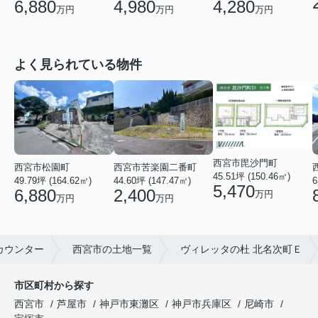
4,280
6,880
4,980
万円
万円
万円
よく見られている物件
西宮市毘沙門町
西宮市松園町
西宮市苦楽園二番町
45.51坪 (150.46㎡)
49.79坪 (164.62㎡)
44.60坪 (147.47㎡)
6
5,470
6,880
2,400
万円
万円
万円
カウンター
西宮市の土地一覧
ヴィレッタの杜 北名次町Ｅ
市区町村から探す
西宮市
芦屋市
神戸市東灘区
神戸市兵庫区
尼崎市