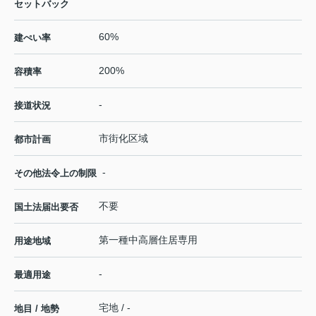
セットバック
60%
建ぺい率
200%
容積率
-
接道状況
市街化区域
都市計画
-
その他法令上の制限
不要
国土法届出要否
第一種中高層住居専用
用途地域
-
最適用途
宅地 / -
地目 / 地勢