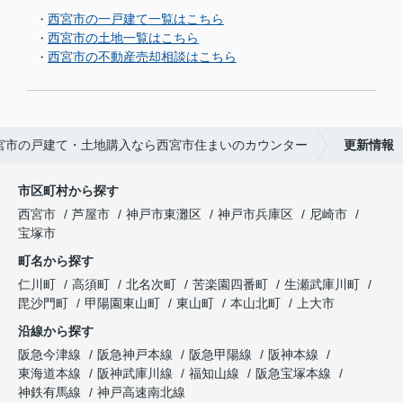
西宮市の一戸建て一覧はこちら
・
西宮市の土地一覧はこちら
・
西宮市の不動産売却相談はこちら
・
宮市の戸建て・土地購入なら西宮市住まいのカウンター
更新情報
市区町村から探す
西宮市
芦屋市
神戸市東灘区
神戸市兵庫区
尼崎市
宝塚市
町名から探す
仁川町
高須町
北名次町
苦楽園四番町
生瀬武庫川町
毘沙門町
甲陽園東山町
東山町
本山北町
上大市
沿線から探す
阪急今津線
阪急神戸本線
阪急甲陽線
阪神本線
東海道本線
阪神武庫川線
福知山線
阪急宝塚本線
神鉄有馬線
神戸高速南北線