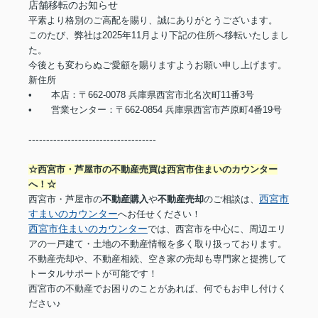
店舗移転のお知らせ
平素より格別のご高配を賜り、誠にありがとうございます。
このたび、弊社は2025年11月より下記の住所へ移転いたしまし
た。
今後とも変わらぬご愛顧を賜りますようお願い申し上げます。
新住所
•
本店：〒662-0078 兵庫県西宮市北名次町11番3号
•
営業センター：〒662-0854 兵庫県西宮市芦原町4番19号
------------------------------------
☆西宮市・芦屋市の不動産売買は西宮市住まいのカウンター
へ！☆
西宮市
西宮市・芦屋市の
不動産購入
や
不動産売却
のご相談は、
すまいのカウンター
へお任せください！
西宮市住まいのカウンター
では、西宮市を中心に、周辺エリ
アの一戸建て・土地の不動産情報を多く取り扱っております。
不動産売却や、不動産相続、空き家の売却も専門家と提携して
トータルサポートが可能です！
西宮市の不動産でお困りのことがあれば、何でもお申し付けく
ださい♪