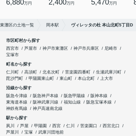
6,880
2,400
5,470
万円
万円
万円
東灘区の土地一覧
岡本駅
ヴィレッタの杜 本山北町5丁目D
市区町村から探す
西宮市
芦屋市
神戸市東灘区
神戸市兵庫区
尼崎市
宝塚市
町名から探す
仁川町
高須町
北名次町
苦楽園四番町
生瀬武庫川町
毘沙門町
甲陽園東山町
東山町
本山北町
上大市
沿線から探す
阪急今津線
阪急神戸本線
阪急甲陽線
阪神本線
東海道本線
阪神武庫川線
福知山線
阪急宝塚本線
神鉄有馬線
神戸高速南北線
駅から探す
夙川
芦屋
甲陽園
西宮
仁川
苦楽園口
西宮北口
芦屋川
宝塚
武庫川団地前