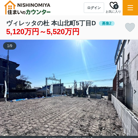
0
ログイン
お気に入り
ヴィレッタの杜 本山北町5丁目D
募集2
5,120万円～5,520万円
1
/
9