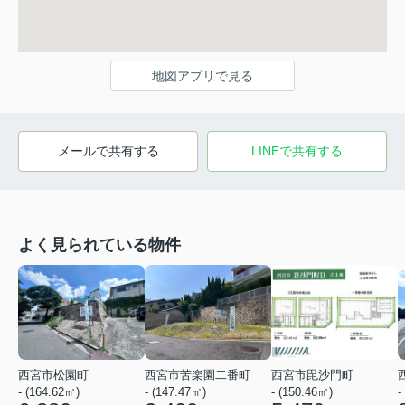
地図アプリで見る
メールで共有する
LINEで共有する
よく見られている物件
西宮市松園町
西宮市苦楽園二番町
西宮市毘沙門町
- (164.62㎡)
- (147.47㎡)
- (150.46㎡)
-