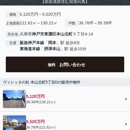
【前面道路含む現地写真】
5,120万円～5,520万円
価格
121.62㎡～130.22㎡
36.78坪～39.39坪
土地面積
坪数
兵庫県
神戸市東灘区
本山北町
５丁目4-14
所在地
阪急神戸本線
「
岡本
」駅 徒歩8分
交通
東海道本線
「
摂津本山
」駅 徒歩10分
お問い合わせ
無料
ヴィレッタの杜 本山北町5丁目Dの販売中物件
5,120万円
39.39坪(130.22㎡)
5,520万円
36.78坪(121.62㎡)