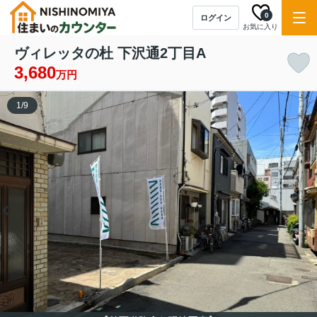
0
ログイン
お気に入り
ヴィレッタの杜 下沢通2丁目A
3,680
万円
1
/
9