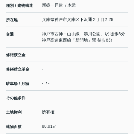
新築一戸建 / 木造
種別 / 建物構造
兵庫県
神戸市兵庫区
下沢通
２丁目2-28
所在地
神戸市西神・山手線
「
湊川公園
」駅 徒歩3分
交通
神戸高速東西線
「
新開地
」駅 徒歩8分
-
修繕積立金
-
修繕積立基金
- / -
駐車場 / 月額
その他条件
所有権
土地権利
88.91㎡
建物面積