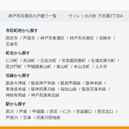
神戸市兵庫区の戸建て一覧
ヴィレッタの杜 下沢通2丁目A
市区町村から探す
西宮市
芦屋市
神戸市東灘区
神戸市兵庫区
尼崎市
宝塚市
町名から探す
仁川町
高須町
北名次町
苦楽園四番町
生瀬武庫川町
毘沙門町
甲陽園東山町
東山町
本山北町
上大市
沿線から探す
阪急今津線
阪急神戸本線
阪急甲陽線
阪神本線
東海道本線
阪神武庫川線
福知山線
阪急宝塚本線
神鉄有馬線
神戸高速南北線
駅から探す
夙川
芦屋
甲陽園
西宮
仁川
苦楽園口
西宮北口
芦屋川
宝塚
武庫川団地前