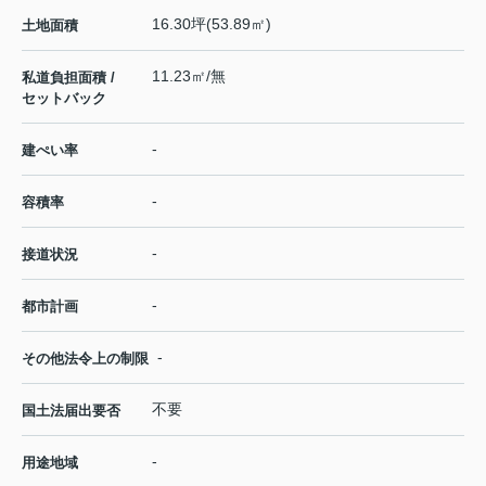
16.30坪(53.89㎡)
土地面積
11.23㎡/無
私道負担面積 /
セットバック
-
建ぺい率
-
容積率
-
接道状況
-
都市計画
-
その他法令上の制限
不要
国土法届出要否
-
用途地域