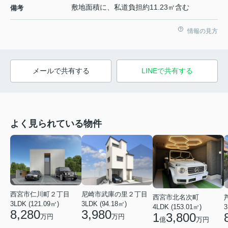
敷地面積に、私道負担約11.23㎡含む
備考
情報の見方
メールで共有する
LINEで共有する
よく見られている物件
西宮市仁川町２丁目
尼崎市武庫の里２丁目
西宮市北名次町
3LDK (121.09㎡)
3LDK (94.18㎡)
4LDK (153.01㎡)
3
8,280
3,980
1
3,800
万円
万円
億
万円