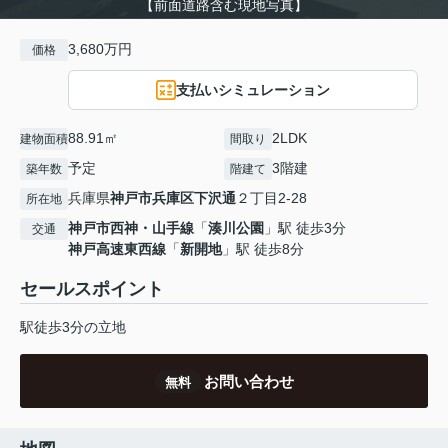
【前面道路含む現地写真】
3,680万円
価格
支払いシミュレーション
88.91㎡
2LDK
建物面積
間取り
予定
3階建
築年数
階建て
兵庫県
神戸市兵庫区
下沢通
２丁目2-28
所在地
神戸市西神・山手線
「
湊川公園
」駅 徒歩3分
交通
神戸高速東西線
「
新開地
」駅 徒歩8分
セールスポイント
駅徒歩3分の立地
お問い合わせ
無料