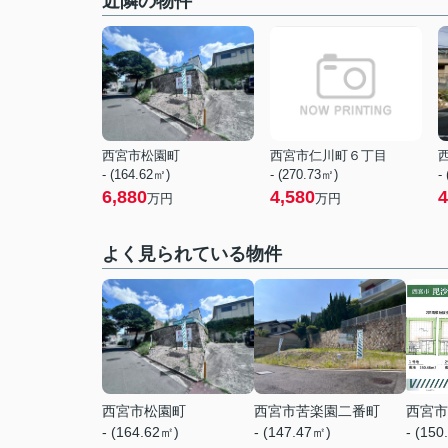
近隣の物件
西宮市松園町
西宮市仁川町６丁目
- (164.62㎡)
- (270.73㎡)
-
6,880
4,580
4
万円
万円
よく見られている物件
西宮市松園町
西宮市苦楽園二番町
西宮市
- (164.62㎡)
- (147.47㎡)
- (150