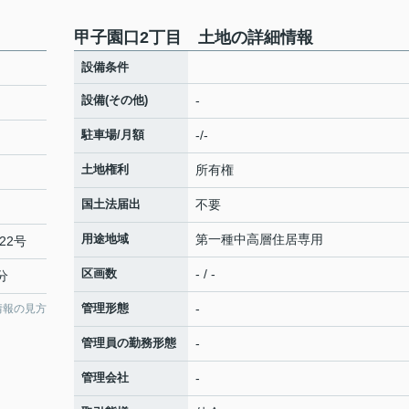
甲子園口2丁目 土地の詳細情報
設備条件
設備(その他)
-
駐車場/月額
-/-
土地権利
所有権
国土法届出
不要
用途地域
第一種中高層住居専用
22号
区画数
- / -
分
管理形態
-
情報の見方
管理員の勤務形態
-
管理会社
-