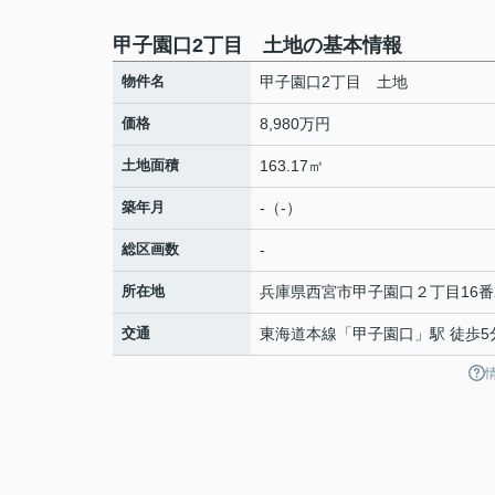
甲子園口2丁目 土地の基本情報
物件名
甲子園口2丁目 土地
価格
8,980万円
土地面積
163.17㎡
築年月
-（-）
総区画数
-
所在地
兵庫県
西宮市
甲子園口
２丁目16番
交通
東海道本線
「
甲子園口
」駅 徒歩5