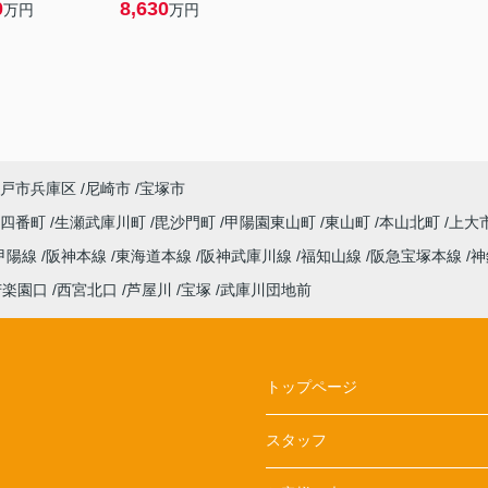
0
8,630
万円
万円
戸市兵庫区
尼崎市
宝塚市
園四番町
生瀬武庫川町
毘沙門町
甲陽園東山町
東山町
本山北町
上大
甲陽線
阪神本線
東海道本線
阪神武庫川線
福知山線
阪急宝塚本線
神
苦楽園口
西宮北口
芦屋川
宝塚
武庫川団地前
トップページ
スタッフ