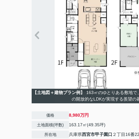
【土地図＋建物プラン例】
163㎡のゆとりある敷地で
の開放的なLDKが実現する羨望の
8,980万円
価格
163.17㎡(49.35坪)
土地面積(坪数)
兵庫県
西宮市
甲子園口
２丁目16番2
所在地