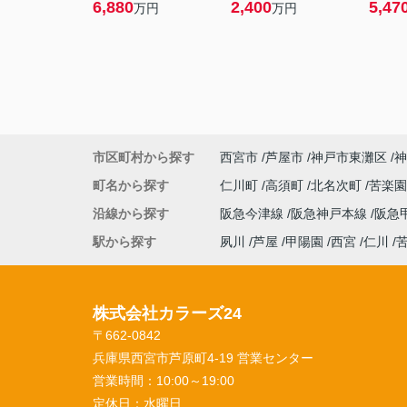
6,880
2,400
5,47
万円
万円
市区町村から探す
西宮市
芦屋市
神戸市東灘区
神
町名から探す
仁川町
高須町
北名次町
苦楽
沿線から探す
阪急今津線
阪急神戸本線
阪急
駅から探す
夙川
芦屋
甲陽園
西宮
仁川
株式会社カラーズ24
〒662-0842
兵庫県西宮市芦原町4-19 営業センター
営業時間：
10:00～19:00
定休日：
水曜日