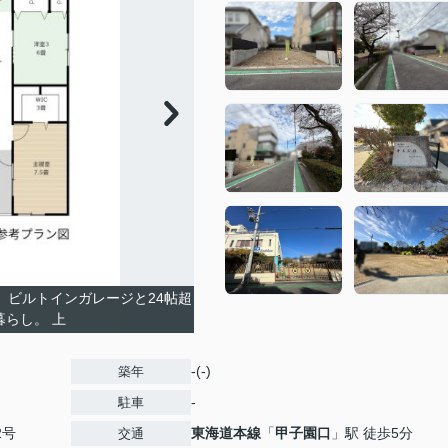
、ビルトインガレージと24帖超
暮らし。 上
-(-)
築年
-
駐車
2号
東海道本線
「
甲子園口
」駅 徒歩5分
交通