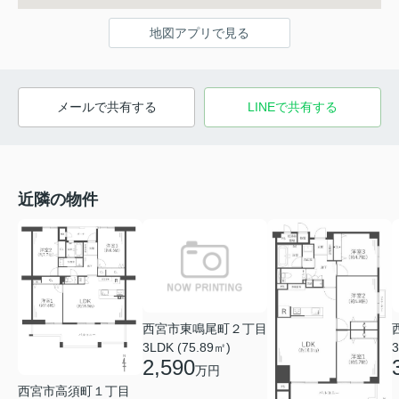
地図アプリで見る
メールで共有する
LINEで共有する
近隣の物件
西宮市東鳴尾町２丁目
3LDK (75.89㎡)
3
2,590
万円
西宮市高須町１丁目