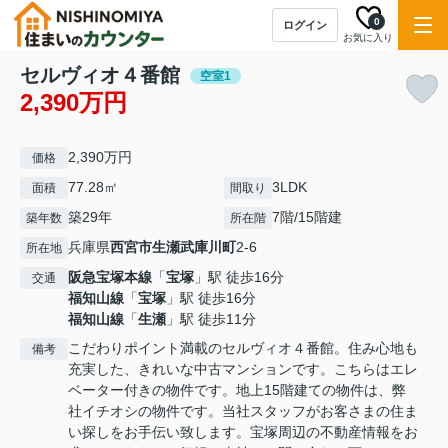
0
ログイン
お気に入り
セルヴィオ４番館
空室1
2,390万円
2,390万円
価格
77.28㎡
3LDK
面積
間取り
築29年
7階/15階建
築年数
所在階
兵庫県
西宮市
生瀬武庫川町
2-6
所在地
阪急宝塚本線
「
宝塚
」駅 徒歩16分
交通
福知山線
「
宝塚
」駅 徒歩16分
福知山線
「
生瀬
」駅 徒歩11分
こだわりポイント満載のセルヴィオ４番館。住み心地も
備考
充実した、きれいな中古マンションです。こちらはエレ
ベーター付きの物件です。地上15階建ての物件は、弊
社イチオシの物件です。当社スタッフがお客さまの住ま
い探しをお手伝い致します。宝塚周辺の不動産情報をお