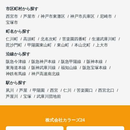
市区町村から探す
西宮市
芦屋市
神戸市東灘区
神戸市兵庫区
尼崎市
宝塚市
町名から探す
仁川町
高須町
北名次町
苦楽園四番町
生瀬武庫川町
毘沙門町
甲陽園東山町
東山町
本山北町
上大市
沿線から探す
阪急今津線
阪急神戸本線
阪急甲陽線
阪神本線
東海道本線
阪神武庫川線
福知山線
阪急宝塚本線
神鉄有馬線
神戸高速南北線
駅から探す
夙川
芦屋
甲陽園
西宮
仁川
苦楽園口
西宮北口
芦屋川
宝塚
武庫川団地前
株式会社カラーズ24