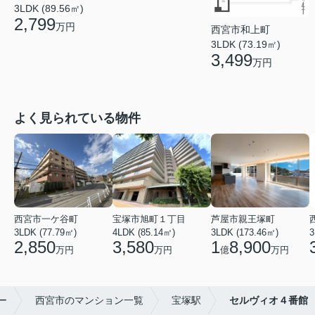
3LDK (89.56㎡)
2,799
万円
西宮市和上町
3LDK (73.19㎡)
3,499
万円
よく見られている物件
西宮市一ケ谷町
宝塚市旭町１丁目
芦屋市親王塚町
3LDK (77.79㎡)
4LDK (85.14㎡)
3LDK (173.46㎡)
3
2,850
3,580
1
8,900
万円
万円
億
万円
ー
西宮市のマンション一覧
宝塚駅
セルヴィオ４番館