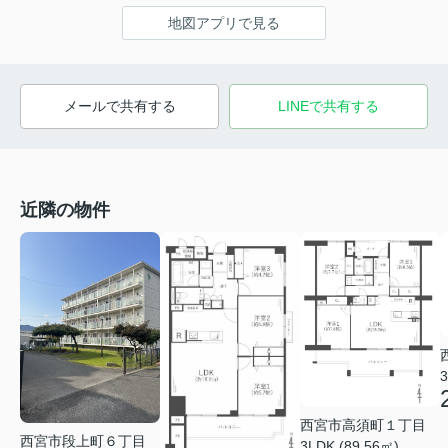
地図アプリで見る
メールで共有する
LINEで共有する
近隣の物件
3
西宮市高須町１丁目
西宮市段上町６丁目
3LDK (89.56㎡)