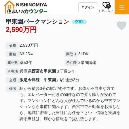
0
ログイン
お気に入り
甲東園パークマンション
空室1
2,590万円
2,590万円
価格
63.25㎡
3LDK
面積
間取り
築53年
3階/9階建
築年数
所在階
兵庫県
西宮市
甲東園
３丁目1-4
所在地
阪急今津線
「
甲東園
」駅 徒歩3分
交通
駅から徒歩3分の駅近物件です。お体が不自由な方で
備考
も、エレベーター付きの物件なので昇り降りが安心で
す。マンションにどんな人が住んでいるのかも中古マン
ションなら事前に知れます。西宮市で不動産をお探しな
ら、地域に密着した当社にお任せ下さい。信頼と実績を
誇る当社は、確かな情報をご提供致します。