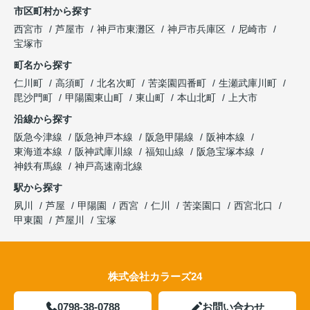
市区町村から探す
西宮市
芦屋市
神戸市東灘区
神戸市兵庫区
尼崎市
宝塚市
町名から探す
仁川町
高須町
北名次町
苦楽園四番町
生瀬武庫川町
毘沙門町
甲陽園東山町
東山町
本山北町
上大市
沿線から探す
阪急今津線
阪急神戸本線
阪急甲陽線
阪神本線
東海道本線
阪神武庫川線
福知山線
阪急宝塚本線
神鉄有馬線
神戸高速南北線
駅から探す
夙川
芦屋
甲陽園
西宮
仁川
苦楽園口
西宮北口
甲東園
芦屋川
宝塚
株式会社カラーズ24
0798-38-0788
お問い合わせ