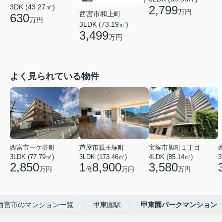
3DK (43.27㎡)
2,799
万円
西宮市和上町
630
万円
3LDK (73.19㎡)
3,499
万円
よく見られている物件
西宮市一ケ谷町
芦屋市親王塚町
宝塚市旭町１丁目
3LDK (77.79㎡)
3LDK (173.46㎡)
4LDK (85.14㎡)
3
2,850
1
8,900
3,580
万円
億
万円
万円
西宮市のマンション一覧
甲東園駅
甲東園パークマンション